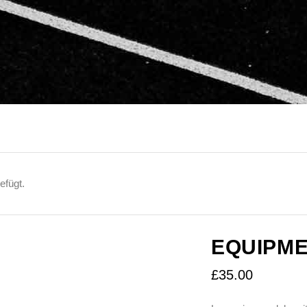
fügt.
EQUIPM
£
35.00