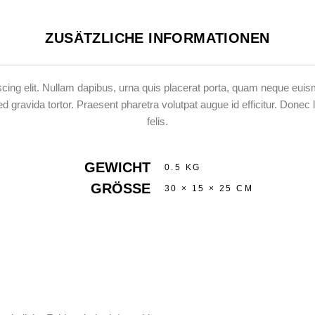
ZUSÄTZLICHE INFORMATIONEN
ing elit. Nullam dapibus, urna quis placerat porta, quam neque euismod d
ravida tortor. Praesent pharetra volutpat augue id efficitur. Donec le
felis.
GEWICHT
0.5 KG
GRÖSSE
30 × 15 × 25 CM