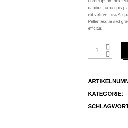
Lorem ipsum dolor sit
dapibus, urna quis pl
elit velit vel nisi. A
Pellentesque sed grav
efficitur.
ARTIKELNUM
KATEGORIE:
SCHLAGWORT