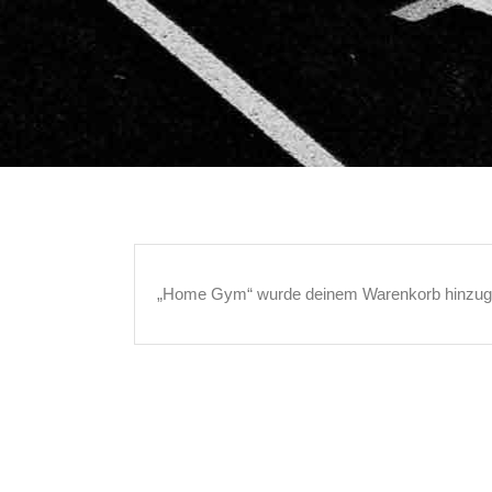
„Home Gym“ wurde deinem Warenkorb hinzuge