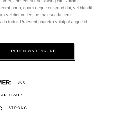
 amet, consectetur adipiscing elit. Nullam
acerat porta, quam neque euismod dui, vel blandit
liquam vel dictum leo, ac malesuada sem.
ida tortor. Praesent pharetra volutpat augue id
IN DEN WARENKORB
MER:
366
ARRIVALS
:
STRONG