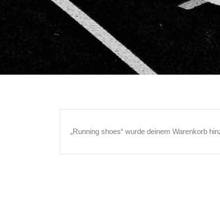
„Running shoes“ wurde deinem Warenkorb hin