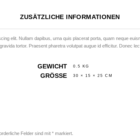
ZUSÄTZLICHE INFORMATIONEN
ing elit. Nullam dapibus, urna quis placerat porta, quam neque euismod d
ida tortor. Praesent pharetra volutpat augue id efficitur. Donec lectus
GEWICHT
0.5 KG
GRÖSSE
30 × 15 × 25 CM
orderliche Felder sind mit
*
markiert.