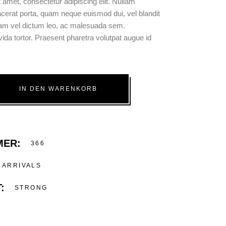
 amet, consectetur adipiscing elit. Nullam
acerat porta, quam neque euismod dui, vel blandit
liquam vel dictum leo, ac malesuada sem.
ida tortor. Praesent pharetra volutpat augue id
IN DEN WARENKORB
MER:
366
ARRIVALS
:
STRONG