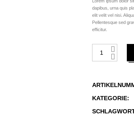
Lorem ipsum dolor sit
dapibus, urna quis pl
elit velit vel nisi. A
Pellentesque sed grav
efficitur.
ARTIKELNUM
KATEGORIE:
SCHLAGWORT