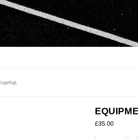
zugefügt.
EQUIPM
£
35.00